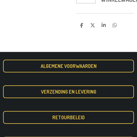
D
D
S
D
E
E
H
E
L
E
A
L
E
L
R
E
N
E
N
ALGEMENE VOORWAARDEN
VERZENDING EN LEVERING
RETOURBELEID