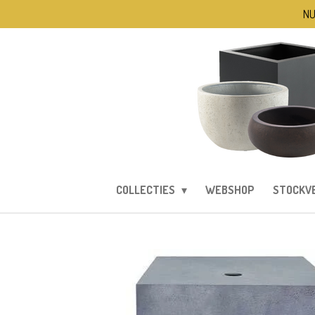
NU
Ga
direct
naar
de
hoofdinhoud
COLLECTIES
WEBSHOP
STOCKV