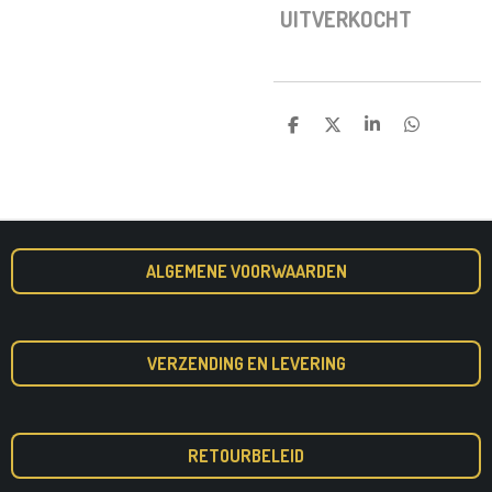
UITVERKOCHT
D
D
S
D
E
E
H
E
L
E
A
L
E
L
R
E
N
E
N
ALGEMENE VOORWAARDEN
VERZENDING EN LEVERING
RETOURBELEID