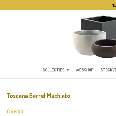
NU
Ga
direct
naar
de
hoofdinhoud
COLLECTIES
WEBSHOP
STOCKV
Toscana Barrel Machiato
€ 49,00