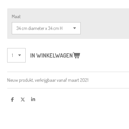
Maat
IN WINKELWAGEN
Nieuw produkt, verkrijgbaar vanaf maart 2021
D
D
S
E
E
H
L
E
A
E
L
R
N
E