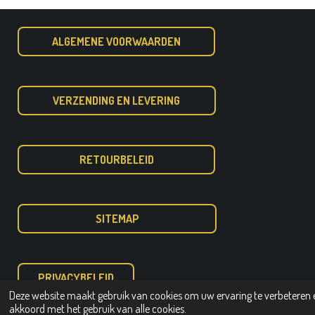
ALGEMENE VOORWAARDEN
VERZENDING EN LEVERING
RETOURBELEID
SITEMAP
PRIVACYBELEID
Deze website maakt gebruik van cookies om uw ervaring te verbeteren e
© 2020 - 2026 Dimatrading pottery Fiberstone potten en bakken
akkoord met het gebruik van alle cookies.