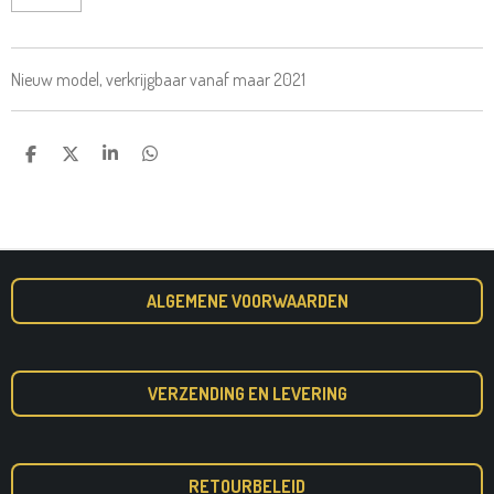
Nieuw model, verkrijgbaar vanaf maar 2021
D
D
S
D
E
E
H
E
L
E
A
L
E
L
R
E
N
E
N
ALGEMENE VOORWAARDEN
VERZENDING EN LEVERING
RETOURBELEID