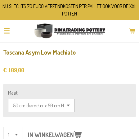
NU SLECHTS 70 EURO VERZENDKOSTEN PER PALLET OOK VOOR DE XXL
Ga
POTTEN
direct
naar
de
hoofdinhoud
Toscana Asym Low Machiato
€ 109,00
Maat
IN WINKELWAGEN