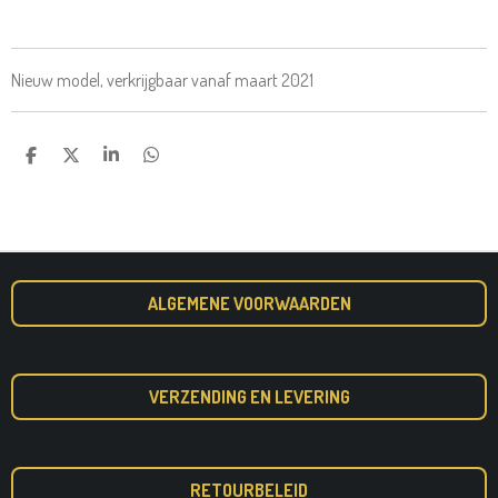
Nieuw model, verkrijgbaar vanaf maart 2021
D
D
S
D
E
E
H
E
L
E
A
L
E
L
R
E
N
E
N
ALGEMENE VOORWAARDEN
VERZENDING EN LEVERING
RETOURBELEID