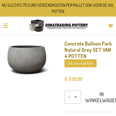
NU SLECHTS 70 EURO VERZENDKOSTEN PER PALLET OOK VOOR DE XXL
Ga
POTTEN
direct
naar
de
hoofdinhoud
Concrete Balloon Park
Natural Grey SET VAN
4 POTTEN
Set van 4 potten
€ 539,00
IN
WINKELWAGE