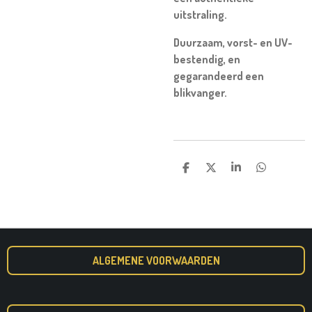
uitstraling.
Duurzaam, vorst- en UV-
bestendig, en
gegarandeerd een
blikvanger.
D
D
S
D
E
E
H
E
L
E
A
L
E
L
R
E
N
E
N
ALGEMENE VOORWAARDEN