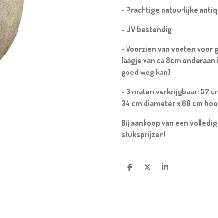
- Prachtige natuurlijke anti
- UV bestendig
- Voorzien van voeten voor 
laagje van ca 8cm onderaan i
goed weg kan)
- 3 maten verkrijgbaar: 57 
34 cm diameter x 60 cm hoo
Bij aankoop van een volledig
stuksprijzen!
D
D
S
E
E
H
L
E
A
E
L
R
N
E