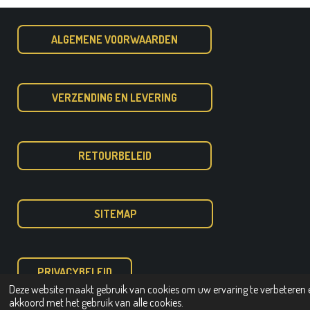
ALGEMENE VOORWAARDEN
VERZENDING EN LEVERING
RETOURBELEID
SITEMAP
PRIVACYBELEID
Deze website maakt gebruik van cookies om uw ervaring te verbeteren e
© 2020 - 2026 Dimatrading pottery Fiberstone potten en bakken
akkoord met het gebruik van alle cookies.