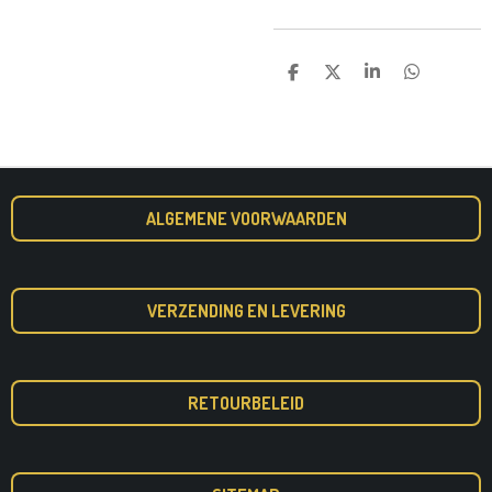
D
D
S
D
E
E
H
E
L
E
A
L
E
L
R
E
N
E
N
ALGEMENE VOORWAARDEN
VERZENDING EN LEVERING
RETOURBELEID