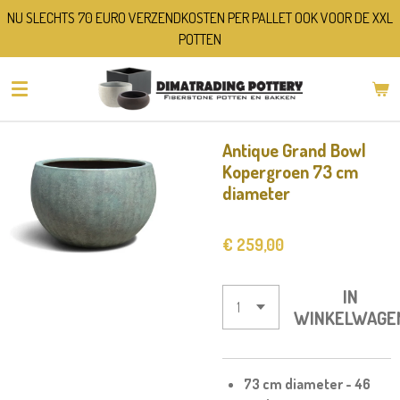
NU SLECHTS 70 EURO VERZENDKOSTEN PER PALLET OOK VOOR DE XXL
Ga
POTTEN
direct
naar
de
hoofdinhoud
Antique Grand Bowl
Kopergroen 73 cm
diameter
€ 259,00
IN
WINKELWAGE
73 cm diameter - 46