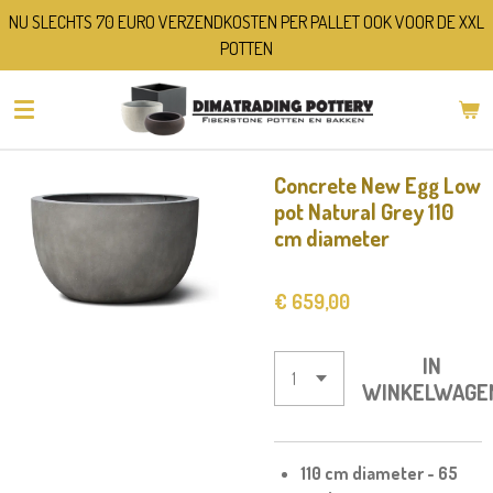
NU SLECHTS 70 EURO VERZENDKOSTEN PER PALLET OOK VOOR DE XXL
Ga
POTTEN
direct
naar
de
hoofdinhoud
Concrete New Egg Low
pot Natural Grey 110
cm diameter
€ 659,00
IN
WINKELWAGE
110 cm diameter - 65