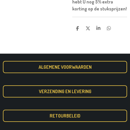
hebt U nog 5% extra
korting op de stuksprijzen!
D
D
S
D
E
E
H
E
L
E
A
L
E
L
R
E
N
E
N
ALGEMENE VOORWAARDEN
VERZENDING EN LEVERING
RETOURBELEID