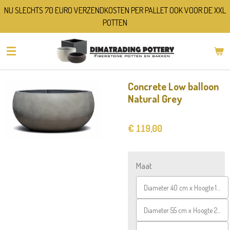
NU SLECHTS 70 EURO VERZENDKOSTEN PER PALLET OOK VOOR DE XXL
Ga
POTTEN
direct
naar
de
hoofdinhoud
Concrete Low balloon
Natural Grey
€ 119,00
Maat
Diameter 40 cm x Hoogte 18 cm
Diameter 55 cm x Hoogte 25 cm