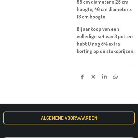
55 cm diameter x 25 cm
hoogte, 40 cm diameter x
18 cm hoogte
Bij aankoop van een
volledige set van 3 potten
hebt U nog 5% extra
korting op de stuksprijzen!
D
D
S
D
E
E
H
E
L
E
A
L
E
L
R
E
N
E
N
ALGEMENE VOORWAARDEN