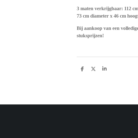
3 maten verkrijgbaar: 112 cm
73 cm diameter x 46 cm hoogt
Bij aankoop van een volledig
stuksprijzen!
D
D
S
E
E
H
L
E
A
E
L
R
N
E