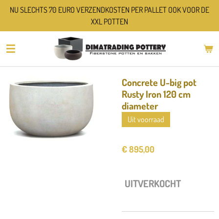
NU SLECHTS 70 EURO VERZENDKOSTEN PER PALLET OOK VOOR DE
Ga
XXL POTTEN
direct
naar
de
hoofdinhoud
Concrete U-big pot
Rusty Iron 120 cm
diameter
Uit voorraad
€ 895,00
UITVERKOCHT