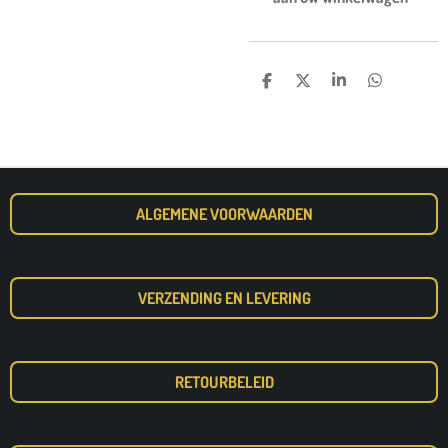
D
D
S
D
E
E
H
E
L
E
A
L
E
L
R
E
N
E
N
ALGEMENE VOORWAARDEN
VERZENDING EN LEVERING
RETOURBELEID