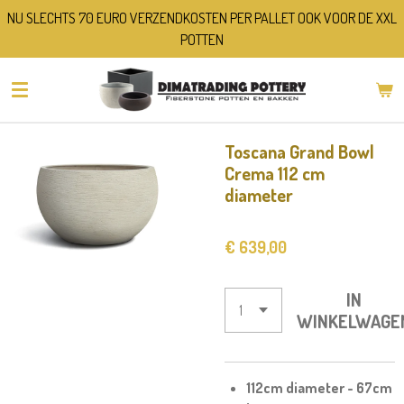
NU SLECHTS 70 EURO VERZENDKOSTEN PER PALLET OOK VOOR DE XXL
Ga
POTTEN
direct
naar
de
hoofdinhoud
Toscana Grand Bowl
Crema 112 cm
diameter
€ 639,00
IN
WINKELWAGE
112cm diameter - 67cm