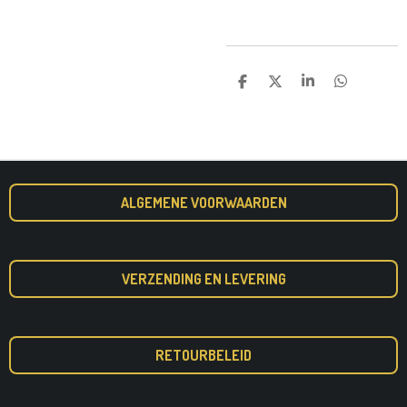
D
D
S
D
E
E
H
E
L
E
A
L
E
L
R
E
N
E
N
ALGEMENE VOORWAARDEN
VERZENDING EN LEVERING
RETOURBELEID