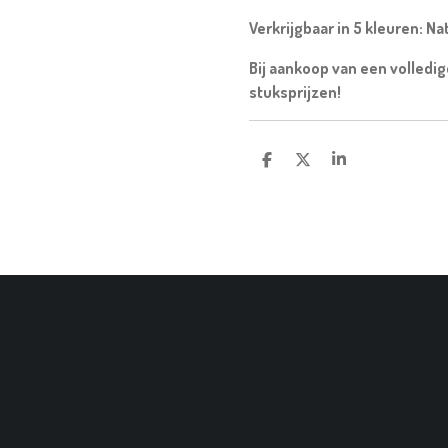
Verkrijgbaar in 5 kleuren: Na
Bij aankoop van een volledig
stuksprijzen!
D
D
S
E
E
H
L
E
A
E
L
R
N
E