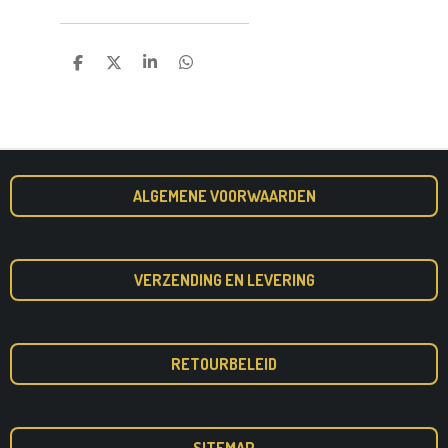
D
D
S
D
E
E
H
E
L
E
A
L
E
L
R
E
N
E
N
ALGEMENE VOORWAARDEN
VERZENDING EN LEVERING
RETOURBELEID
SITEMAP