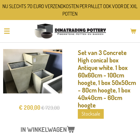
NU SLECHTS 70 EURO VERZENDKOSTEN PER PALLET OOK VOOR DE XXL
Ga
POTTEN
direct
naar
de
hoofdinhoud
Set van 3 Concrete
High conical box
Antique white. 1 box
60x60cm - 100cm
hoogte, 1 box 50x50cm
- 80cm hoogte, 1 box
40x40cm - 60cm
hoogte
€ 200,00
€ 723,00
Stocksale
IN WINKELWAGEN