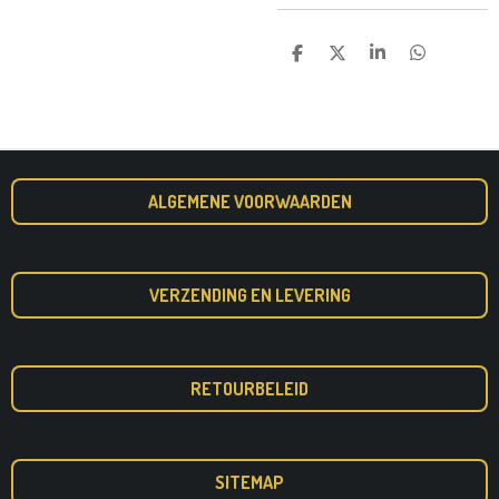
D
D
S
D
E
E
H
E
L
E
A
L
E
L
R
E
N
E
N
ALGEMENE VOORWAARDEN
VERZENDING EN LEVERING
RETOURBELEID
SITEMAP