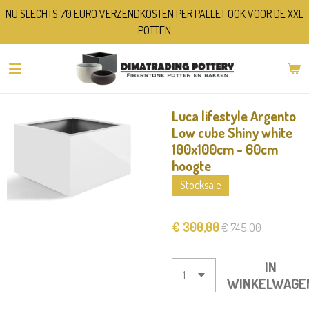
NU SLECHTS 70 EURO VERZENDKOSTEN PER PALLET OOK VOOR DE XXL
Ga
POTTEN
direct
naar
de
hoofdinhoud
Luca lifestyle Argento
Low cube Shiny white
100x100cm - 60cm
hoogte
Stocksale
€ 300,00
€ 745,00
IN
WINKELWAGE