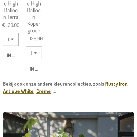
e High
e High
Balloo
Balloo
n Terra
n
Koper
€ 129,00
groen
€ 129,00
IN WINKELWAGEN
IN WINKELWAGEN
Bekijk ook onze andere kleurencollecties, zoals
Rusty Iron
,
Antique White
,
Creme
, ...