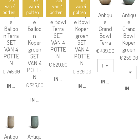
Set
Set
Set
Set
van 4
van 4
van 4
van 4
potten
potten
potten
potten
Antiqu
Antiqu
Antiqu
Antiqu
Antiqu
Antiqu
e
e
e Bowl
e Bowl
e
e
Balloo
Balloo
Terra
Koper
Grand
Grand
n Terra
n
SET
groen
Bowl
Bowl
SET
Koper
VAN 4
SET
Terra
Koper
VAN 4
groen
POTTE
VAN 4
groen
€ 439,00
POTTE
SET
N
POTTE
€ 259,00
N
VAN 4
N
€ 629,00
POTTE
€ 745,00
€ 629,00
N
IN WINKELWAGEN
IN WINKELWAGEN
€ 745,00
IN WINKELWAGEN
IN WINKELWAGEN
IN WI
IN WINKELWAGEN
Antiqu
Antiqu