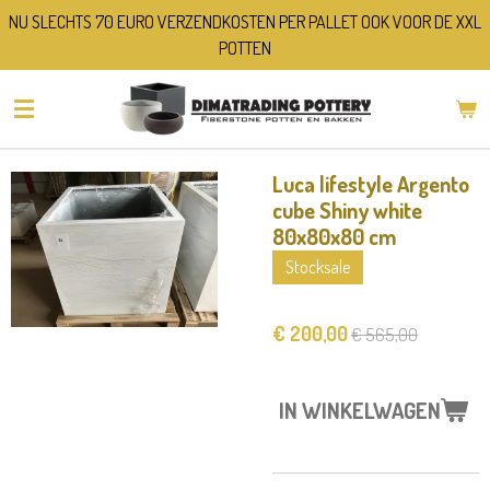
NU SLECHTS 70 EURO VERZENDKOSTEN PER PALLET OOK VOOR DE XXL
Ga
POTTEN
direct
naar
de
hoofdinhoud
Luca lifestyle Argento
cube Shiny white
80x80x80 cm
Stocksale
€ 200,00
€ 565,00
IN WINKELWAGEN