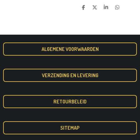
D
D
S
D
E
E
H
E
L
E
A
L
E
L
R
E
N
E
N
ALGEMENE VOORWAARDEN
VERZENDING EN LEVERING
RETOURBELEID
SITEMAP